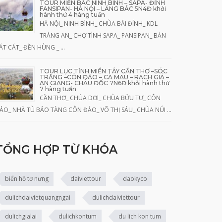
TOUR MIỀN BẮC NINH BÌNH – SAPA- ĐỈNH
FANSIPAN- HÀ NỘI – LĂNG BÁC 5N4Đ khởi
hành thứ 4 hàng tuần
HÀ NỘI_ NINH BÌNH_ CHÙA BÁI ĐÍNH_ KDL
TRÀNG AN_ CHỢ TÌNH SAPA_ PANSIPAN_ BẢN
ÁT CÁT_ ĐỀN HÙNG _ …
TOUR LỤC TỈNH MIỀN TÂY CẦN THƠ –SÓC
TRĂNG –CÔN ĐẢO – CÀ MAU – RẠCH GIÁ –
AN GIANG- CHÂU ĐỐC 7N6Đ khỏi hành thứ
7 hàng tuần
CẦN THƠ_ CHÙA DƠI_ CHÙA BỬU TỰ_ CÔN
ẢO_ NHÀ TÙ BẢO TÀNG CÔN ĐẢO_ VÕ THỊ SÁU_ CHÙA NÚI …
TỔNG HỢP TỪ KHÓA
biển hồ tơ nưng
daiviettour
daokyco
dulichdaivietquangngai
dulichdaiviettour
dulichgialai
dulichkontum
du lich kon tum