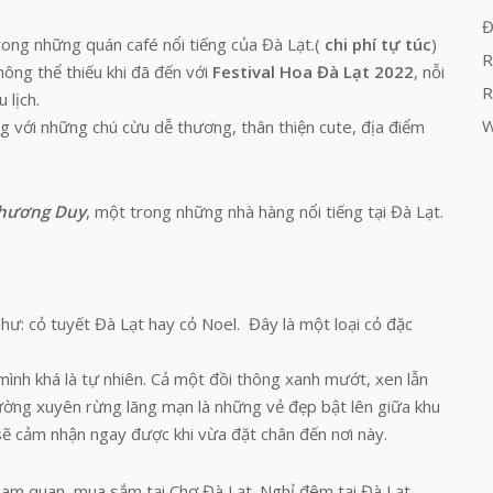
Đ
ong những quán café nổi tiếng của Đà Lạt.(
chi phí tự túc
)
R
hông thể thiếu khi đã đến với
Festival Hoa Đà Lạt 2022
, nỗi
R
 lịch.
W
g với những chú cừu dễ thương, thân thiện cute, địa điểm
hương Duy
, một trong những nhà hàng nổi tiếng tại Đà Lạt.
như: cỏ tuyết Đà Lạt hay cỏ Noel. Đây là một loại cỏ đặc
ình khá là tự nhiên. Cả một đồi thông xanh mướt, xen lẫn
ường xuyên rừng lãng mạn là những vẻ đẹp bật lên giữa khu
ẽ cảm nhận ngay được khi vừa đặt chân đến nơi này.
ham quan, mua sắm tại Chợ Đà Lạt. Nghỉ đêm tại Đà Lạt.