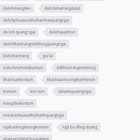
dulichmangden
dulichnhatrangdalat
dulichphuquockhoihanhtaiquangngai
du lich quang ngai
dulichquynhon
dulichthactrangminhlongquangngai
Dulicthactrang
gia lai
indochinehotelkontum
kdlthactrangminhlong
khachsankontum
khachsanmuongthanhlyson
kontum
kon tum
luhanhquanngngai.
mangdenkontum
mieubachuaxukhoihanhquangngai
ngabadongduongkontum
ngã ba đông dương
nhatrangdalat5ngay4dem