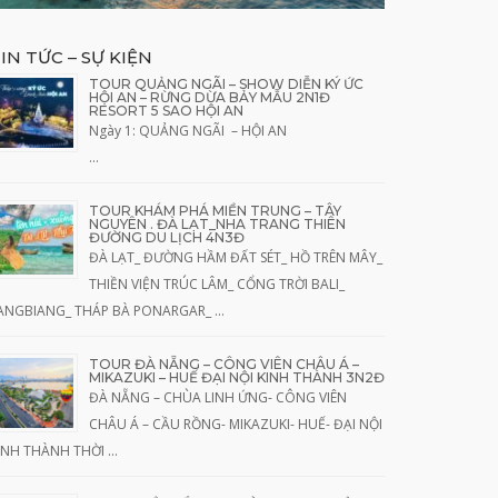
IN TỨC – SỰ KIỆN
TOUR QUẢNG NGÃI – SHOW DIỄN KÝ ỨC
HỘI AN – RỪNG DỪA BẢY MẪU 2N1Đ
RESORT 5 SAO HỘI AN
Ngày 1: QUẢNG NGÃI – HỘI AN
…
TOUR KHÁM PHÁ MIỀN TRUNG – TÂY
NGUYÊN . ĐÀ LẠT_NHA TRANG THIÊN
ĐƯỜNG DU LỊCH 4N3Đ
ĐÀ LẠT_ ĐƯỜNG HẦM ĐẤT SÉT_ HỒ TRÊN MÂY_
THIỀN VIỆN TRÚC LÂM_ CỔNG TRỜI BALI_
ANGBIANG_ THÁP BÀ PONARGAR_ …
TOUR ĐÀ NẴNG – CÔNG VIÊN CHÂU Á –
MIKAZUKI – HUẾ ĐẠI NỘI KINH THÀNH 3N2Đ
ĐÀ NẴNG – CHÙA LINH ỨNG- CÔNG VIÊN
CHÂU Á – CẦU RỒNG- MIKAZUKI- HUẾ- ĐẠI NỘI
INH THÀNH THỜI …