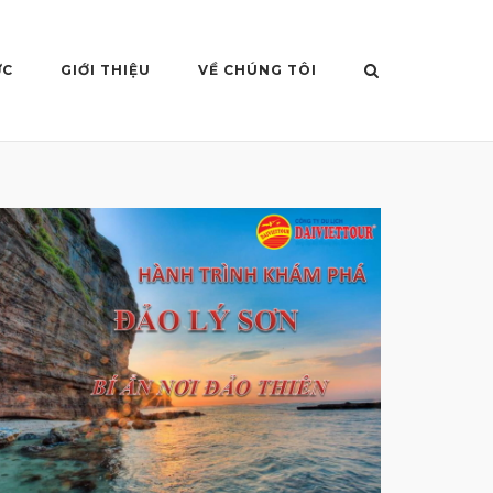
ỨC
GIỚI THIỆU
VỀ CHÚNG TÔI