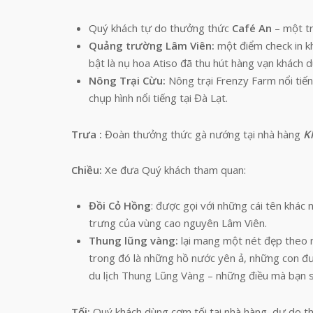
Quý khách tự do thưởng thức
Café An
– một tr
Quảng trường Lâm Viên:
một điểm check in k
bật là nụ hoa Atiso đã thu hút hàng vạn khách du
Nông Trại Cừu:
Nông trại Frenzy Farm nổi tiến
chụp hình nổi tiếng tại Đà Lạt.
Trưa :
Đoàn thưởng thức gà nướng tại nhà hàng
K
Chiều:
Xe đưa Quý khách tham quan:
Đồi Cỏ Hồng
: được gọi với những cái tên khác 
trưng của vùng cao nguyên Lâm Viên.
Thung lũng vàng:
lại mang một nét đẹp theo m
trong đó là những hồ nước yên ả, những con đ
du lịch Thung Lũng Vàng – những điều mà bạn s
Tối:
Quý khách dùng cơm tối tại nhà hàng, dự do t