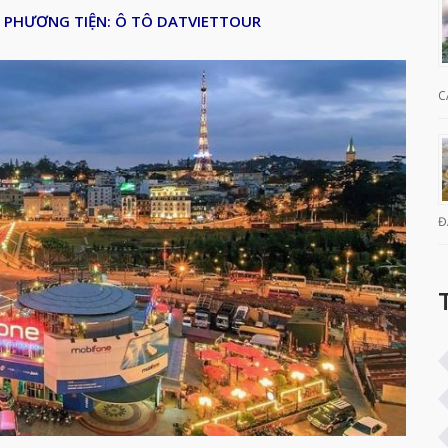
– PHƯƠNG TIỆN: Ô TÔ
DATVIETTOUR
C
Đ