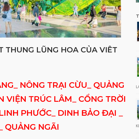
T
T THUNG LŨNG HOA CỦA VIÊT
ÀNG_ NÔNG TRẠI CỪU_ QUẢNG
L
N VIỆN TRÚC LÂM_ CỔNG TRỜI
LINH PHƯỚC_ DINH BẢO ĐẠI _
_ QUẢNG NGÃI
K