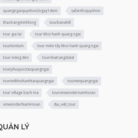
quangngaiquynhon2ngay1dem
safariflcquynhon
thactrangminhlong
tourbanahill
tour gia lai
tour khoi hanh quang ngai
tourkontum
tour mièn tây khoi hanh quang ngai
tour măng đen
tournhatrangdalat
tourphuquoctaiquangngai
tourtetkhoihanhtaiquangngai
tourtetquangngai
tour village bach ma
tourvinwondernamhoian
vinwonderNamHoian
đại_việt_tour
QUẢN LÝ