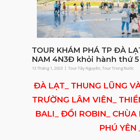
TOUR KHÁM PHÁ TP ĐÀ LẠ
NAM 4N3Đ khỏi hành thứ 5
13 Tháng 1, 2023
Tour Tây Nguyên
,
Tour Trong Nước
ĐÀ LẠT_ THUNG LŨNG V
TRƯỜNG LÂM VIÊN_ THIỀ
BALI_ ĐỒI ROBIN_ CHÙA 
PHÚ YÊN 