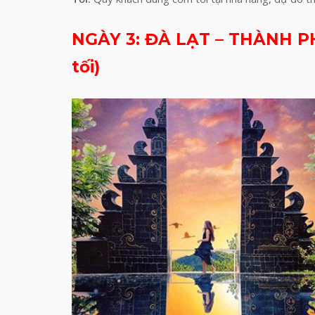
NGÀY 3: ĐÀ LẠT – THÀNH P
tối)