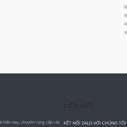
Đ
R
R
W
LIÊN KẾT
i hiện nay, chuyên cung cấp các
KẾT NỐI ZALO VỚI CHÚNG TÔI