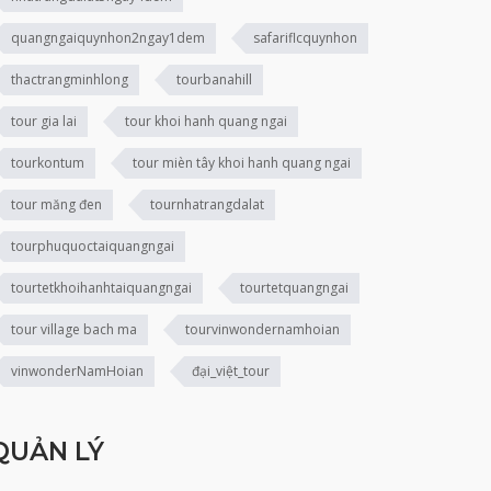
quangngaiquynhon2ngay1dem
safariflcquynhon
thactrangminhlong
tourbanahill
tour gia lai
tour khoi hanh quang ngai
tourkontum
tour mièn tây khoi hanh quang ngai
tour măng đen
tournhatrangdalat
tourphuquoctaiquangngai
tourtetkhoihanhtaiquangngai
tourtetquangngai
tour village bach ma
tourvinwondernamhoian
vinwonderNamHoian
đại_việt_tour
QUẢN LÝ