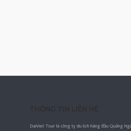
THÔNG TIN LIÊN HỆ
DaiViet Tour là công ty du lịch hàng đầu Quảng Ngã