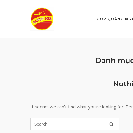
Skip
to
content
TOUR QUẢNG NG
Danh mụ
Noth
It seems we can’t find what you’re looking for. Pe