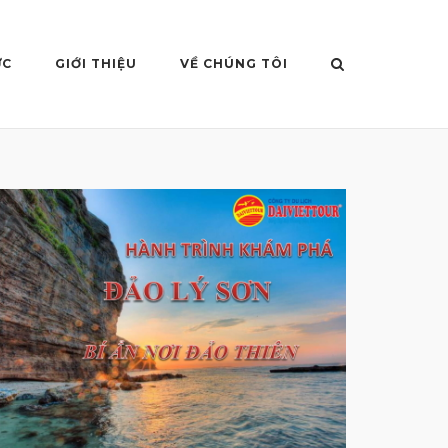
ỨC
GIỚI THIỆU
VỀ CHÚNG TÔI