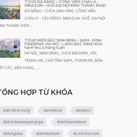
TOUR ĐÀ NẴNG – CÔNG VIÊN CHÂU Á –
MIKAZUKI – HUẾ ĐẠI NỘI KINH THÀNH 3N2Đ
ĐÀ NẴNG – CHÙA LINH ỨNG- CÔNG VIÊN
CHÂU Á – CẦU RỒNG- MIKAZUKI- HUẾ- ĐẠI NỘI
INH THÀNH THỜI …
TOUR MIỀN BẮC NINH BÌNH – SAPA- ĐỈNH
FANSIPAN- HÀ NỘI – LĂNG BÁC 5N4Đ khởi
hành thứ 4 hàng tuần
HÀ NỘI_ NINH BÌNH_ CHÙA BÁI ĐÍNH_ KDL
TRÀNG AN_ CHỢ TÌNH SAPA_ PANSIPAN_ BẢN
ÁT CÁT_ ĐỀN HÙNG _ …
TỔNG HỢP TỪ KHÓA
biển hồ tơ nưng
daiviettour
daokyco
dulichdaivietquangngai
dulichdaiviettour
dulichgialai
dulichkontum
du lich kon tum