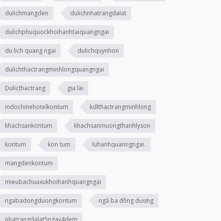
dulichmangden
dulichnhatrangdalat
dulichphuquockhoihanhtaiquangngai
du lich quang ngai
dulichquynhon
dulichthactrangminhlongquangngai
Dulicthactrang
gia lai
indochinehotelkontum
kdlthactrangminhlong
khachsankontum
khachsanmuongthanhlyson
kontum
kon tum
luhanhquanngngai.
mangdenkontum
mieubachuaxukhoihanhquangngai
ngabadongduongkontum
ngã ba đông dương
nhatrangdalat5ngay4dem