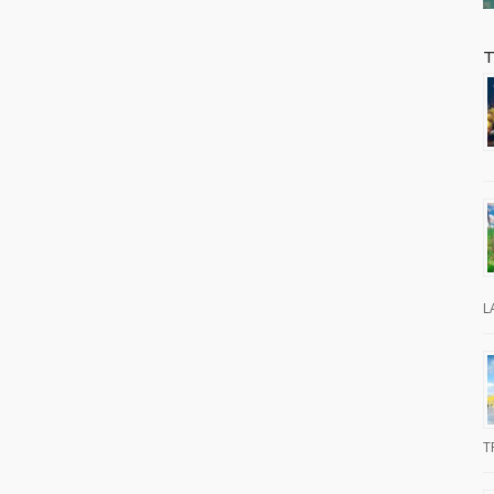
T
L
T