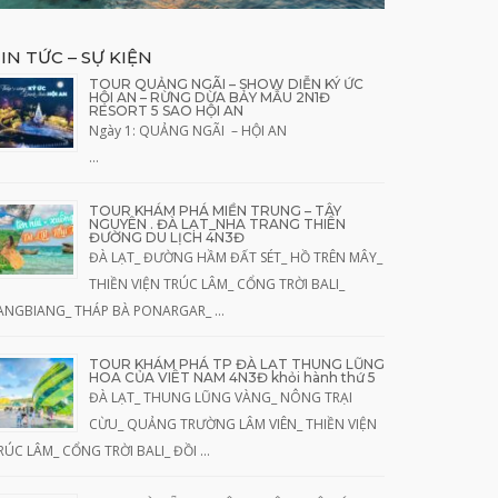
IN TỨC – SỰ KIỆN
TOUR QUẢNG NGÃI – SHOW DIỄN KÝ ỨC
HỘI AN – RỪNG DỪA BẢY MẪU 2N1Đ
RESORT 5 SAO HỘI AN
Ngày 1: QUẢNG NGÃI – HỘI AN
…
TOUR KHÁM PHÁ MIỀN TRUNG – TÂY
NGUYÊN . ĐÀ LẠT_NHA TRANG THIÊN
ĐƯỜNG DU LỊCH 4N3Đ
ĐÀ LẠT_ ĐƯỜNG HẦM ĐẤT SÉT_ HỒ TRÊN MÂY_
THIỀN VIỆN TRÚC LÂM_ CỔNG TRỜI BALI_
ANGBIANG_ THÁP BÀ PONARGAR_ …
TOUR KHÁM PHÁ TP ĐÀ LẠT THUNG LŨNG
HOA CỦA VIÊT NAM 4N3Đ khỏi hành thứ 5
ĐÀ LẠT_ THUNG LŨNG VÀNG_ NÔNG TRẠI
CỪU_ QUẢNG TRƯỜNG LÂM VIÊN_ THIỀN VIỆN
RÚC LÂM_ CỔNG TRỜI BALI_ ĐỒI …