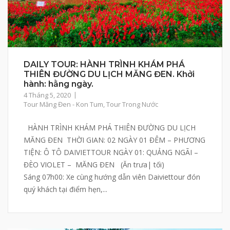
DAILY TOUR: HÀNH TRÌNH KHÁM PHÁ
THIÊN ĐƯỜNG DU LỊCH MĂNG ĐEN. Khởi
hành: hằng ngày.
4 Tháng 5, 2020
Tour Măng Đen - Kon Tum
,
Tour Trong Nước
HÀNH TRÌNH KHÁM PHÁ THIÊN ĐƯỜNG DU LỊCH
MĂNG ĐEN THỜI GIAN: 02 NGÀY 01 ĐÊM – PHƯƠNG
TIỆN: Ô TÔ DAIVIETTOUR NGÀY 01: QUẢNG NGÃI –
ĐÈO VIOLET – MĂNG ĐEN (Ăn trưa| tối)
Sáng 07h00: Xe cùng hướng dẫn viên Daiviettour đón
quý khách tại điểm hẹn,...