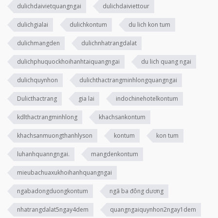
dulichdaivietquangngai
dulichdaiviettour
dulichgialai
dulichkontum
du lich kon tum
dulichmangden
dulichnhatrangdalat
dulichphuquockhoihanhtaiquangngai
du lich quang ngai
dulichquynhon
dulichthactrangminhlongquangngai
Dulicthactrang
gia lai
indochinehotelkontum
kdlthactrangminhlong
khachsankontum
khachsanmuongthanhlyson
kontum
kon tum
luhanhquanngngai.
mangdenkontum
mieubachuaxukhoihanhquangngai
ngabadongduongkontum
ngã ba đông dương
nhatrangdalat5ngay4dem
quangngaiquynhon2ngay1dem