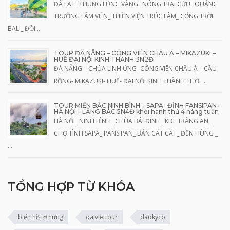
ĐÀ LẠT_ THUNG LŨNG VÀNG_ NÔNG TRẠI CỪU_ QUẢNG
TRƯỜNG LÂM VIÊN_ THIỀN VIỆN TRÚC LÂM_ CỔNG TRỜI
BALI_ ĐỒI …
TOUR ĐÀ NẴNG – CÔNG VIÊN CHÂU Á – MIKAZUKI –
HUẾ ĐẠI NỘI KINH THÀNH 3N2Đ
ĐÀ NẴNG – CHÙA LINH ỨNG- CÔNG VIÊN CHÂU Á – CẦU
RỒNG- MIKAZUKI- HUẾ- ĐẠI NỘI KINH THÀNH THỜI …
TOUR MIỀN BẮC NINH BÌNH – SAPA- ĐỈNH FANSIPAN-
HÀ NỘI – LĂNG BÁC 5N4Đ khởi hành thứ 4 hàng tuần
HÀ NỘI_ NINH BÌNH_ CHÙA BÁI ĐÍNH_ KDL TRÀNG AN_
CHỢ TÌNH SAPA_ PANSIPAN_ BẢN CÁT CÁT_ ĐỀN HÙNG _
…
TỔNG HỢP TỪ KHÓA
biển hồ tơ nưng
daiviettour
daokyco