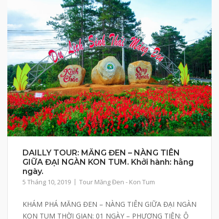
DAILLY TOUR: MĂNG ĐEN – NÀNG TIÊN
GIỮA ĐẠI NGÀN KON TUM. Khởi hành: hằng
ngày.
5 Tháng 10, 2019
Tour Măng Đen - Kon Tum
KHÁM PHÁ MĂNG ĐEN – NÀNG TIÊN GIỮA ĐẠI NGÀN
KON TUM THỜI GIAN: 01 NGÀY – PHƯƠNG TIỆN: Ô