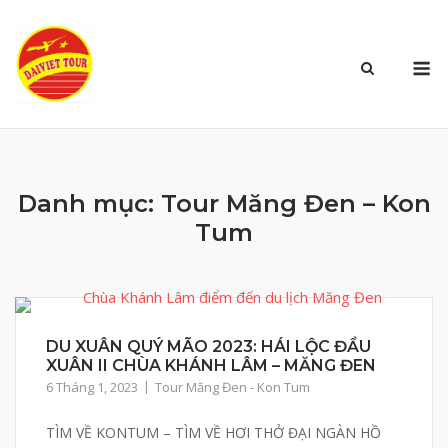
Skip
to
M
content
Danh mục:
Tour Măng Đen – Kon
Tum
DU XUÂN QUÝ MÃO 2023: HÁI LỘC ĐẦU
XUÂN II CHÙA KHÁNH LÂM – MĂNG ĐEN
6 Tháng 1, 2023
Tour Măng Đen - Kon Tum
TÌM VỀ KONTUM – TÌM VỀ HƠI THỞ ĐẠI NGÀN HỒ