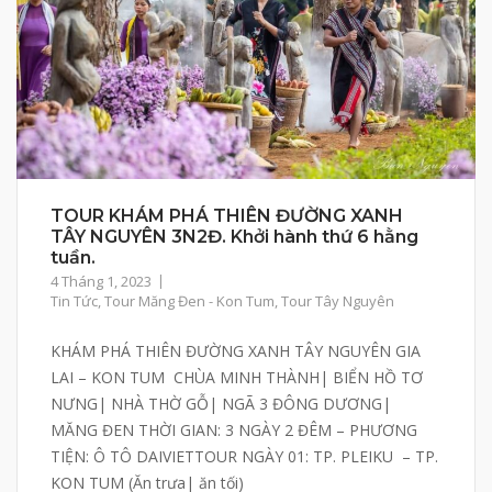
TOUR KHÁM PHÁ THIÊN ĐƯỜNG XANH
TÂY NGUYÊN 3N2Đ. Khởi hành thứ 6 hằng
tuần.
4 Tháng 1, 2023
Tin Tức
,
Tour Măng Đen - Kon Tum
,
Tour Tây Nguyên
KHÁM PHÁ THIÊN ĐƯỜNG XANH TÂY NGUYÊN GIA
LAI – KON TUM CHÙA MINH THÀNH| BIỂN HỒ TƠ
NƯNG| NHÀ THỜ GỖ| NGÃ 3 ĐÔNG DƯƠNG|
MĂNG ĐEN THỜI GIAN: 3 NGÀY 2 ĐÊM – PHƯƠNG
TIỆN: Ô TÔ DAIVIETTOUR NGÀY 01: TP. PLEIKU – TP.
KON TUM (Ăn trưa| ăn tối)