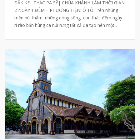
ĐĂK KE| THÁC PA SỸ| CHÙA KHÁNH LÂM THỜI GIAN:
2 NGÀY 1 ĐÊM – PHƯƠNG TIỆN: Ô TÔ Trên những
triền núi thẳm, những dòng sông, con thác đêm ngày
rì rào bản hùng ca núi rừng tất cả đã tạo nên một...