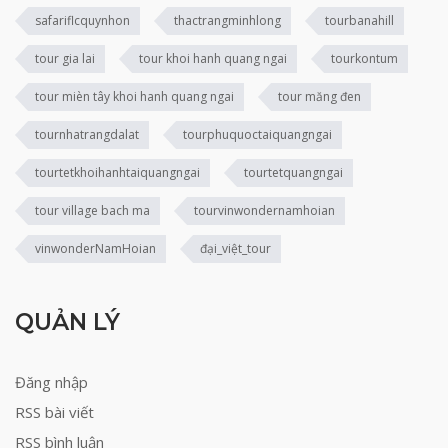
safariflcquynhon
thactrangminhlong
tourbanahill
tour gia lai
tour khoi hanh quang ngai
tourkontum
tour mièn tây khoi hanh quang ngai
tour măng đen
tournhatrangdalat
tourphuquoctaiquangngai
tourtetkhoihanhtaiquangngai
tourtetquangngai
tour village bach ma
tourvinwondernamhoian
vinwonderNamHoian
đại_việt_tour
QUẢN LÝ
Đăng nhập
RSS bài viết
RSS bình luận