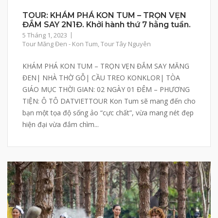
TOUR: KHÁM PHÁ KON TUM – TRỌN VẸN
ĐẮM SAY 2N1Đ. Khởi hành thứ 7 hằng tuần.
5 Tháng 1, 2023
Tour Măng Đen - Kon Tum
,
Tour Tây Nguyên
KHÁM PHÁ KON TUM – TRỌN VẸN ĐẮM SAY MĂNG
ĐEN| NHÀ THỜ GỖ| CẦU TREO KONKLOR| TÒA
GIÁO MỤC THỜI GIAN: 02 NGÀY 01 ĐÊM – PHƯƠNG
TIỆN: Ô TÔ DATVIETTOUR Kon Tum sẽ mang đến cho
bạn một tọa độ sống ảo “cực chất”, vừa mang nét đẹp
hiện đại vừa đắm chìm...