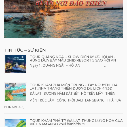
TIN TỨC – SỰ KIỆN
TOUR QUẢNG NGÃI – SHOW DIỄN KÝ ỨC HỘI AN –
RỪNG DỪA BẢY MẪU 2N1Đ RESORT 5 SAO HỘI AN
Ngày 1: QUẢNG NGÃI – HỘI AN …
TOUR KHÁM PHÁ MIỀN TRUNG – TÂY NGUYÊN . ĐÀ
LẠT_NHA TRANG THIÊN ĐƯỜNG DU LỊCH 4N3Đ
ĐÀ LẠT_ ĐƯỜNG HẦM ĐẤT SÉT_ HỒ TRÊN MÂY_ THIỀN
VIỆN TRÚC LÂM_ CỔNG TRỜI BALI_ LANGBIANG_ THÁP BÀ
PONARGAR_ …
TOUR KHÁM PHÁ TP ĐÀ LẠT THUNG LŨNG HOA CỦA
VIÊT NAM 4N3Đ khỏi hành thứ 5