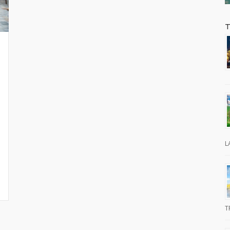
T
L
T