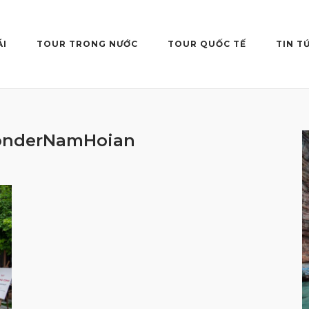
ÃI
TOUR TRONG NƯỚC
TOUR QUỐC TẾ
TIN T
onderNamHoian