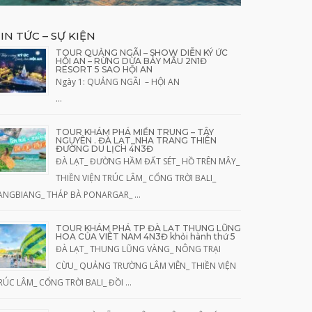
IN TỨC – SỰ KIỆN
TOUR QUẢNG NGÃI – SHOW DIỄN KÝ ỨC
HỘI AN – RỪNG DỪA BẢY MẪU 2N1Đ
RESORT 5 SAO HỘI AN
Ngày 1: QUẢNG NGÃI – HỘI AN
…
TOUR KHÁM PHÁ MIỀN TRUNG – TÂY
NGUYÊN . ĐÀ LẠT_NHA TRANG THIÊN
ĐƯỜNG DU LỊCH 4N3Đ
ĐÀ LẠT_ ĐƯỜNG HẦM ĐẤT SÉT_ HỒ TRÊN MÂY_
THIỀN VIỆN TRÚC LÂM_ CỔNG TRỜI BALI_
ANGBIANG_ THÁP BÀ PONARGAR_ …
TOUR KHÁM PHÁ TP ĐÀ LẠT THUNG LŨNG
HOA CỦA VIÊT NAM 4N3Đ khỏi hành thứ 5
ĐÀ LẠT_ THUNG LŨNG VÀNG_ NÔNG TRẠI
CỪU_ QUẢNG TRƯỜNG LÂM VIÊN_ THIỀN VIỆN
RÚC LÂM_ CỔNG TRỜI BALI_ ĐỒI …