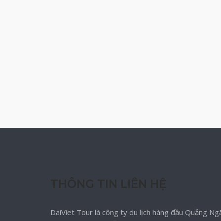
THÔNG TIN LIÊN HỆ
DaiViet Tour là công ty du lịch hàng đầu Quảng Ngã