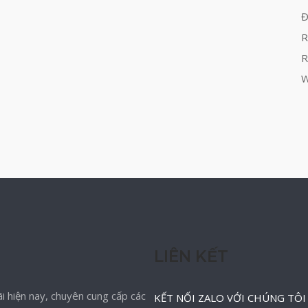
Đ
R
R
W
LIÊN KẾT
i hiện nay, chuyên cung cấp các
KẾT NỐI ZALO VỚI CHÚNG TÔI