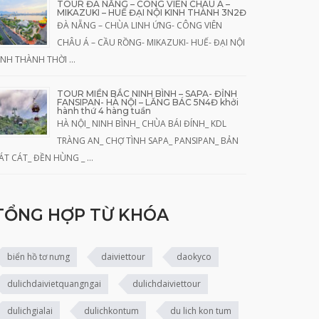
TOUR ĐÀ NẴNG – CÔNG VIÊN CHÂU Á –
MIKAZUKI – HUẾ ĐẠI NỘI KINH THÀNH 3N2Đ
ĐÀ NẴNG – CHÙA LINH ỨNG- CÔNG VIÊN
CHÂU Á – CẦU RỒNG- MIKAZUKI- HUẾ- ĐẠI NỘI
INH THÀNH THỜI …
TOUR MIỀN BẮC NINH BÌNH – SAPA- ĐỈNH
FANSIPAN- HÀ NỘI – LĂNG BÁC 5N4Đ khởi
hành thứ 4 hàng tuần
HÀ NỘI_ NINH BÌNH_ CHÙA BÁI ĐÍNH_ KDL
TRÀNG AN_ CHỢ TÌNH SAPA_ PANSIPAN_ BẢN
ÁT CÁT_ ĐỀN HÙNG _ …
TỔNG HỢP TỪ KHÓA
biển hồ tơ nưng
daiviettour
daokyco
dulichdaivietquangngai
dulichdaiviettour
dulichgialai
dulichkontum
du lich kon tum