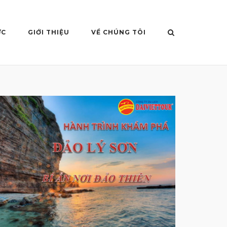
ỨC
GIỚI THIỆU
VỀ CHÚNG TÔI