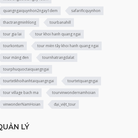
quangngaiquynhon2ngay1dem
safariflcquynhon
thactrangminhlong
tourbanahill
tour gia lai
tour khoi hanh quang ngai
tourkontum
tour mièn tây khoi hanh quang ngai
tour măng đen
tournhatrangdalat
tourphuquoctaiquangngai
tourtetkhoihanhtaiquangngai
tourtetquangngai
tour village bach ma
tourvinwondernamhoian
vinwonderNamHoian
đại_việt_tour
QUẢN LÝ