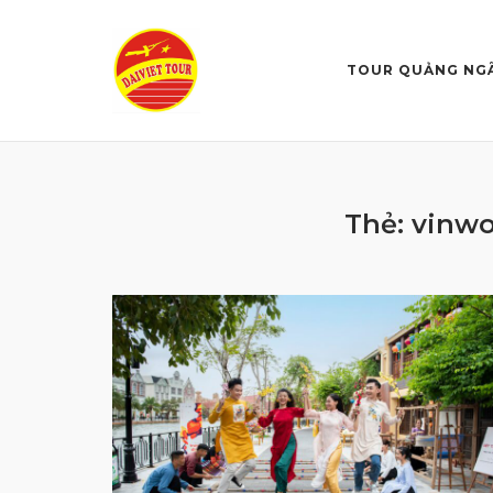
Skip
to
content
TOUR QUẢNG NG
Thẻ:
vinw