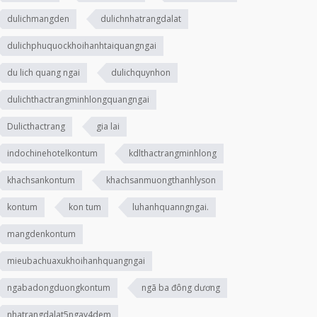
dulichmangden
dulichnhatrangdalat
dulichphuquockhoihanhtaiquangngai
du lich quang ngai
dulichquynhon
dulichthactrangminhlongquangngai
Dulicthactrang
gia lai
indochinehotelkontum
kdlthactrangminhlong
khachsankontum
khachsanmuongthanhlyson
kontum
kon tum
luhanhquanngngai.
mangdenkontum
mieubachuaxukhoihanhquangngai
ngabadongduongkontum
ngã ba đông dương
nhatrangdalat5ngay4dem